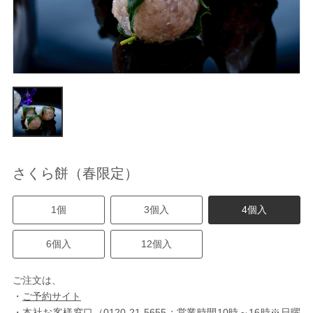
さくら餅（春限定）
1個
3個入
4個入
6個入
12個入
ご注文は、
・
ご予約サイト
・本社お客様窓口（0120-21-5655：営業時間10時～16時※日曜