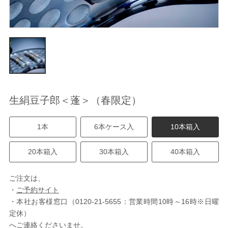
生絹豆子郎＜蓬＞（春限定）
1本
6本ケース入
10本箱入
20本箱入
30本箱入
40本箱入
ご注文は、
・
ご予約サイト
・本社お客様窓口（0120-21-5655：営業時間10時～16時※日曜
定休）
へご連絡くださいませ。