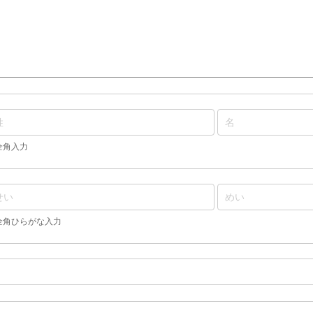
全角入力
全角ひらがな入力