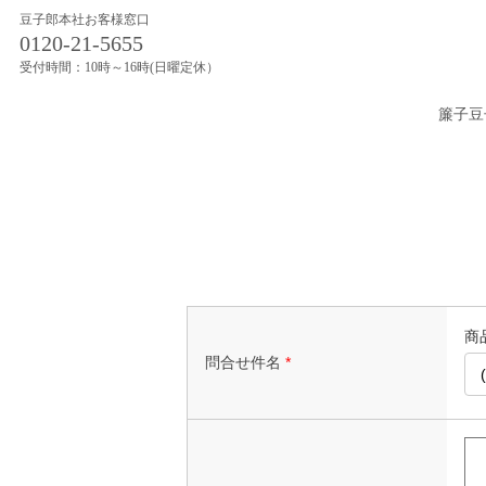
豆子郎本社お客様窓口
0120-21-5655
受付時間：10時～16時(日曜定休）
簾子豆
商品
問合せ件名
*