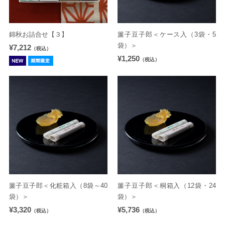
錦秋お詰合せ【３】
簾子豆子郎＜ケース入（3袋・5
袋）＞
¥7,212
（税込）
¥1,250
（税込）
簾子豆子郎＜化粧箱入（8袋～40
簾子豆子郎＜桐箱入（12袋・24
袋）＞
袋）＞
¥3,320
¥5,736
（税込）
（税込）